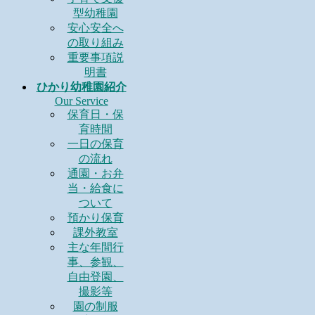
型幼稚園
安心安全へ
の取り組み
重要事項説
明書
ひかり幼稚園紹介
Our Service
保育日・保
育時間
一日の保育
の流れ
通園・お弁
当・給食に
ついて
預かり保育
課外教室
主な年間行
事、参観、
自由登園、
撮影等
園の制服