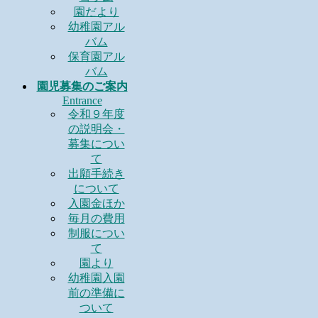
園だより
幼稚園アル
バム
保育園アル
バム
園児募集のご案内
Entrance
令和９年度
の説明会・
募集につい
て
出願手続き
について
入園金ほか
毎月の費用
制服につい
て
園より
幼稚園入園
前の準備に
ついて