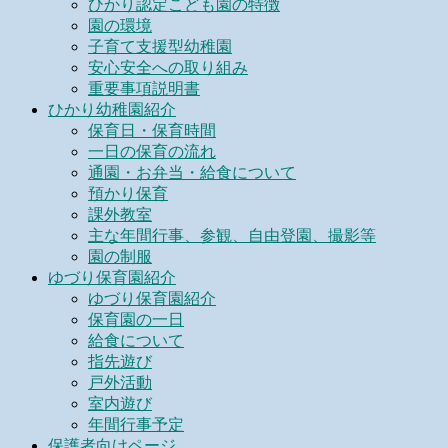
ひかり認定こども園の特徴
園の環境
子育て支援型幼稚園
安心安全への取り組み
重要事項説明書
ひかり幼稚園紹介
保育日・保育時間
一日の保育の流れ
通園・お弁当・給食について
預かり保育
課外教室
主な年間行事、参観、自由登園、撮影等
園の制服
ゆづり保育園紹介
ゆづり保育園紹介
保育園の一日
給食について
指先遊び
戸外活動
室内遊び
年間行事予定
保護者向けページ