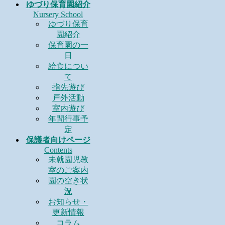
ゆづり保育園紹介
Nursery School
ゆづり保育
園紹介
保育園の一
日
給食につい
て
指先遊び
戸外活動
室内遊び
年間行事予
定
保護者向けページ
Contents
未就園児教
室のご案内
園の空き状
況
お知らせ・
更新情報
コラム