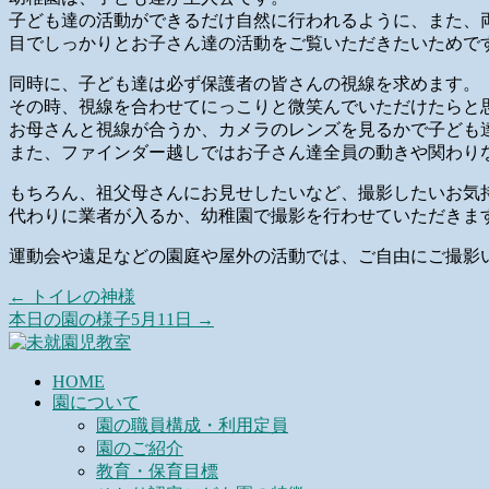
子ども達の活動ができるだけ自然に行われるように、また、
目でしっかりとお子さん達の活動をご覧いただきたいためで
同時に、子ども達は必ず保護者の皆さんの視線を求めます。
その時、視線を合わせてにっこりと微笑んでいただけたらと
お母さんと視線が合うか、カメラのレンズを見るかで子ども
また、ファインダー越しではお子さん達全員の動きや関わり
もちろん、祖父母さんにお見せしたいなど、撮影したいお気
代わりに業者が入るか、幼稚園で撮影を行わせていただきま
運動会や遠足などの園庭や屋外の活動では、ご自由にご撮影
←
トイレの神様
本日の園の様子5月11日
→
HOME
園について
園の職員構成・利用定員
園のご紹介
教育・保育目標