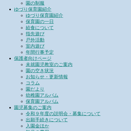
園の制服
ゆづり保育園紹介
ゆづり保育園紹介
保育園の一日
給食について
指先遊び
戸外活動
室内遊び
年間行事予定
保護者向けページ
未就園児教室のご案内
園の空き状況
お知らせ・更新情報
コラム
園だより
幼稚園アルバム
保育園アルバム
園児募集のご案内
令和９年度の説明会・募集について
出願手続きについて
入園金ほか