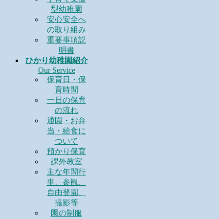
型幼稚園
安心安全へ
の取り組み
重要事項説
明書
ひかり幼稚園紹介
Our Service
保育日・保
育時間
一日の保育
の流れ
通園・お弁
当・給食に
ついて
預かり保育
課外教室
主な年間行
事、参観、
自由登園、
撮影等
園の制服