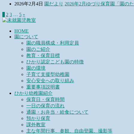
2026年2月4日
園だより
2026年2月ゆづり保育園「園の
1
2
3
…
5
»
HOME
園について
園の職員構成・利用定員
園のご紹介
教育・保育目標
ひかり認定こども園の特徴
園の環境
子育て支援型幼稚園
安心安全への取り組み
重要事項説明書
ひかり幼稚園紹介
保育日・保育時間
一日の保育の流れ
通園・お弁当・給食について
預かり保育
課外教室
主な年間行事、参観、自由登園、撮影等