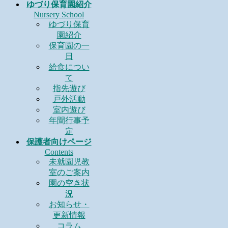
ゆづり保育園紹介
Nursery School
ゆづり保育
園紹介
保育園の一
日
給食につい
て
指先遊び
戸外活動
室内遊び
年間行事予
定
保護者向けページ
Contents
未就園児教
室のご案内
園の空き状
況
お知らせ・
更新情報
コラム