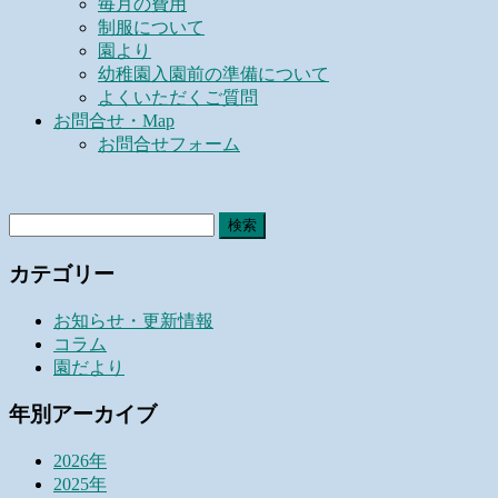
毎月の費用
制服について
園より
幼稚園入園前の準備について
よくいただくご質問
お問合せ・Map
お問合せフォーム
検
索:
カテゴリー
お知らせ・更新情報
コラム
園だより
年別アーカイブ
2026年
2025年