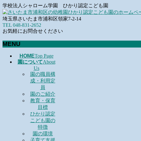
学校法人シャローム学園 ひかり認定こども園
埼玉県さいたま市浦和区領家7-2-14
TEL 048-831-2652
お気軽にお問合せください
MENU
メ
HOME
Top Page
園について
About
ニ
Us
ュ
園の職員構
ー
成・利用定
を
員
飛
園のご紹介
ば
教育・保育
す
目標
ひかり認定
こども園の
特徴
園の環境
子育て支援