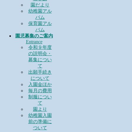
園だより
幼稚園アル
バム
保育園アル
バム
園児募集のご案内
Entrance
令和９年度
の説明会・
募集につい
て
出願手続き
について
入園金ほか
毎月の費用
制服につい
て
園より
幼稚園入園
前の準備に
ついて