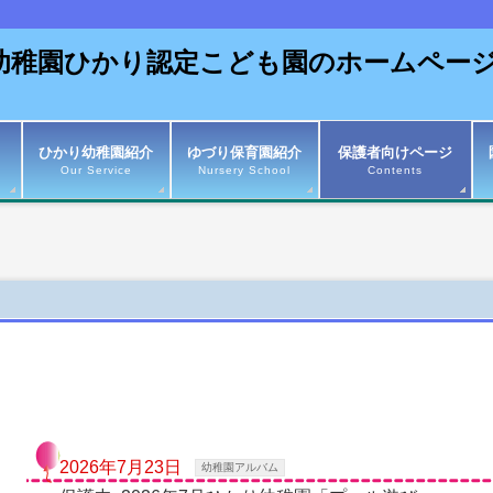
園
ひかり幼稚園紹介
ゆづり保育園紹介
保護者向けページ
Our Service
Nursery School
Contents
幼稚園アルバム
2026年7月23日
幼稚園アルバム