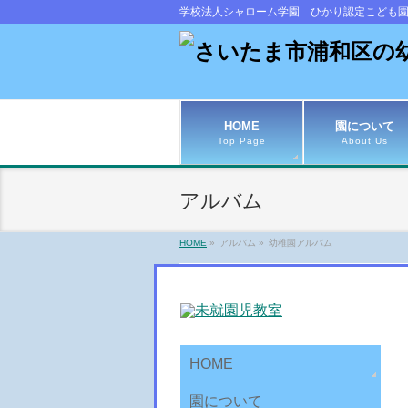
学校法人シャローム学園 ひかり認定こども
HOME
園について
Top Page
About Us
アルバム
HOME
»
アルバム
»
幼稚園アルバム
HOME
園について