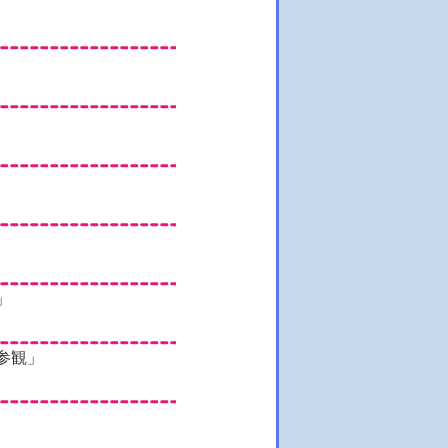
」
食参観」